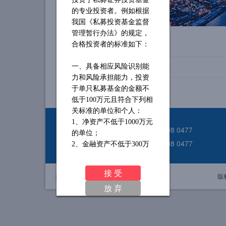
的专业投资者。例如根据
我国《私募投资基金监督
管理暂行办法》的规定，
合格投资者的标准如下：
一、具备相应风险识别能
力和风险承担能力，投资
于单只私募基金的金额不
低于
100万元且符合下列相
关标准的单位和个人：
1、净资产不低于1000万元
电话：021—5298 0477
的单位；
ַ传真：021—5298 0477
2、金融资产不低于300万
元或者最近三年个人年均
收入不低于50万元的个
接 受
浏览量：
14589
版
人。(前款所称金融资产包
放 弃
括银行存款、股票、债
券、基金份额、资产管理
计划、银行理财产品、信
托计划、保险产品、期货